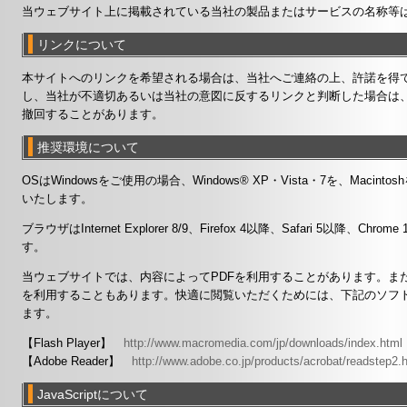
当ウェブサイト上に掲載されている当社の製品またはサービスの名称等
リンクについて
本サイトへのリンクを希望される場合は、当社へご連絡の上、許諾を得て
し、当社が不適切あるいは当社の意図に反するリンクと判断した場合は
撤回することがあります。
推奨環境について
OSはWindowsをご使用の場合、Windows® XP・Vista・7を、Macint
いたします。
ブラウザはInternet Explorer 8/9、Firefox 4以降、Safari 5以
す。
当ウェブサイトでは、内容によってPDFを利用することがあります。またコ
を利用することもあります。快適に閲覧いただくためには、下記のソフ
ます。
【Flash Player】
http://www.macromedia.com/jp/downloads/index.html
【Adobe Reader】
http://www.adobe.co.jp/products/acrobat/readstep2.
JavaScriptについて